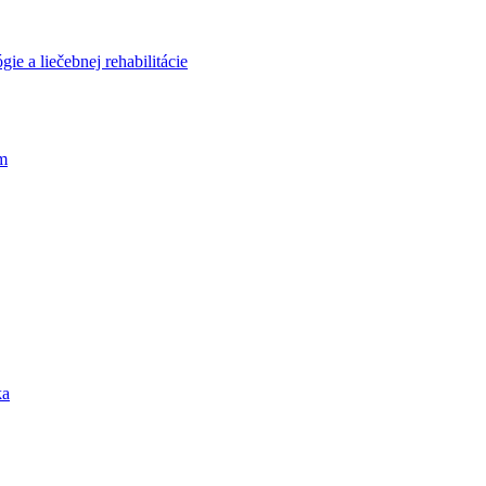
ie a liečebnej rehabilitácie
m
ka