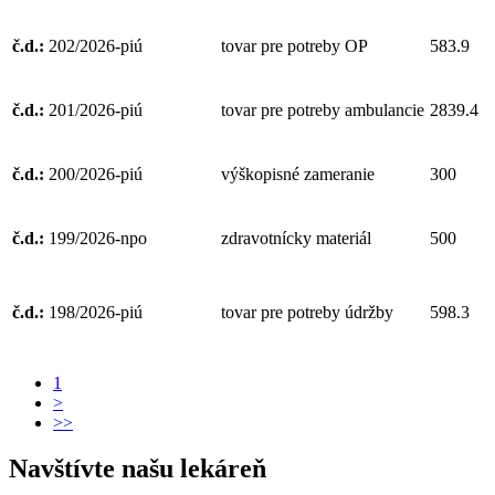
č.d.:
202/2026-piú
tovar pre potreby OP
583.9
č.d.:
201/2026-piú
tovar pre potreby ambulancie
2839.4
č.d.:
200/2026-piú
výškopisné zameranie
300
č.d.:
199/2026-npo
zdravotnícky materiál
500
č.d.:
198/2026-piú
tovar pre potreby údržby
598.3
1
>
>>
Navštívte našu lekáreň