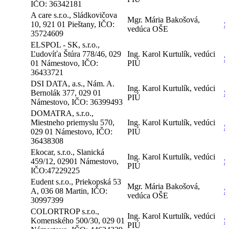
IČO: 36342181
A care s.r.o., Sládkovičova
Mgr. Mária Bakošová,
10, 921 01 Pieštany, IČO:
S
vedúca OŠE
35724609
ELSPOL - SK, s.r.o.,
Ľudovíťa Štúra 778/46, 029
Ing. Karol Kurtulík, vedúci
S
01 Námestovo, IČO:
PIÚ
36433721
DSI DATA, a.s., Nám. A.
Ing. Karol Kurtulík, vedúci
Bernolák 377, 029 01
S
PIÚ
Námestovo, IČO: 36399493
DOMATRA, s.r.o.,
Miestneho priemyslu 570,
Ing. Karol Kurtulík, vedúci
S
029 01 Námestovo, IČO:
PIÚ
36438308
Ekocar, s.r.o., Slanická
Ing. Karol Kurtulík, vedúci
459/12, 02901 Námestovo,
S
PIÚ
IČO:47229225
Eudent s.r.o., Priekopská 53
Mgr. Mária Bakošová,
A, 036 08 Martin, IČO:
S
vedúca OŠE
30997399
COLORTROP s.r.o.,
Ing. Karol Kurtulík, vedúci
Komenského 500/30, 029 01
S
PIÚ