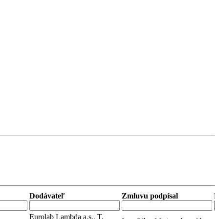
Dodávateľ
Zmluvu podpísal
P
Eurolab Lambda a.s., T.