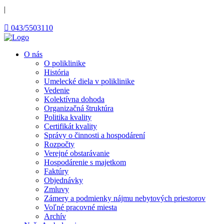
|
 043/5503110
O nás
O poliklinike
História
Umelecké diela v poliklinike
Vedenie
Kolektívna dohoda
Organizačná štruktúra
Politika kvality
Certifikát kvality
Správy o činnosti a hospodárení
Rozpočty
Verejné obstarávanie
Hospodárenie s majetkom
Faktúry
Objednávky
Zmluvy
Zámery a podmienky nájmu nebytových priestorov
Voľné pracovné miesta
Archív