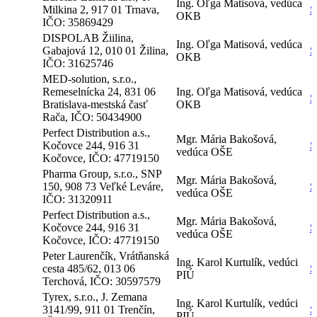
Ing. Oľga Matisová, vedúca
Milkina 2, 917 01 Trnava,
S
OKB
IČO: 35869429
DISPOLAB Žiilina,
Ing. Oľga Matisová, vedúca
Gabajová 12, 010 01 Žilina,
S
OKB
IČO: 31625746
MED-solution, s.r.o.,
Remeselnícka 24, 831 06
Ing. Oľga Matisová, vedúca
S
Bratislava-mestská časť
OKB
Rača, IČO: 50434900
Perfect Distribution a.s.,
Mgr. Mária Bakošová,
Kočovce 244, 916 31
S
vedúca OŠE
Kočovce, IČO: 47719150
Pharma Group, s.r.o., SNP
Mgr. Mária Bakošová,
150, 908 73 Veľké Leváre,
S
vedúca OŠE
IČO: 31320911
Perfect Distribution a.s.,
Mgr. Mária Bakošová,
Kočovce 244, 916 31
S
vedúca OŠE
Kočovce, IČO: 47719150
Peter Laurenčík, Vrátňanská
Ing. Karol Kurtulík, vedúci
cesta 485/62, 013 06
S
PIÚ
Terchová, IČO: 30597579
Tyrex, s.r.o., J. Zemana
Ing. Karol Kurtulík, vedúci
3141/99, 911 01 Trenčín,
S
PIÚ