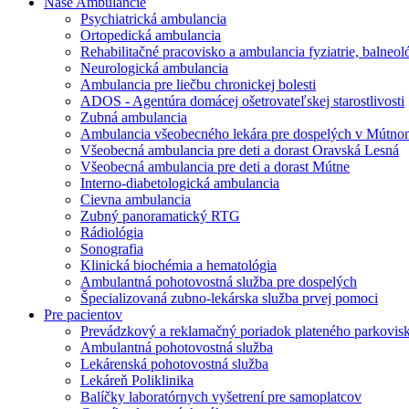
Naše Ambulancie
Psychiatrická ambulancia
Ortopedická ambulancia
Rehabilitačné pracovisko a ambulancia fyziatrie, balneológ
Neurologická ambulancia
Ambulancia pre liečbu chronickej bolesti
ADOS - Agentúra domácej ošetrovateľskej starostlivosti
Zubná ambulancia
Ambulancia všeobecného lekára pre dospelých v Mútno
Všeobecná ambulancia pre deti a dorast Oravská Lesná
Všeobecná ambulancia pre deti a dorast Mútne
Interno-diabetologická ambulancia
Cievna ambulancia
Zubný panoramatický RTG
Rádiológia
Sonografia
Klinická biochémia a hematológia
Ambulantná pohotovostná služba pre dospelých
Špecializovaná zubno-lekárska služba prvej pomoci
Pre pacientov
Prevádzkový a reklamačný poriadok plateného parkovis
Ambulantná pohotovostná služba
Lekárenská pohotovostná služba
Lekáreň Poliklinika
Balíčky laboratórnych vyšetrení pre samoplatcov