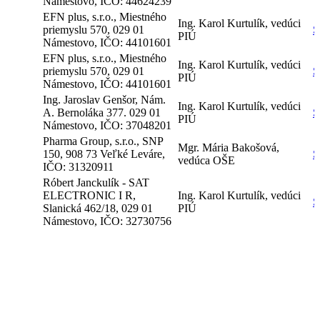
Námestovo, IČO: 44624239
EFN plus, s.r.o., Miestného
Ing. Karol Kurtulík, vedúci
priemyslu 570, 029 01
S
PIÚ
Námestovo, IČO: 44101601
EFN plus, s.r.o., Miestného
Ing. Karol Kurtulík, vedúci
priemyslu 570, 029 01
S
PIÚ
Námestovo, IČO: 44101601
Ing. Jaroslav Genšor, Nám.
Ing. Karol Kurtulík, vedúci
A. Bernoláka 377. 029 01
S
PIÚ
Námestovo, IČO: 37048201
Pharma Group, s.r.o., SNP
Mgr. Mária Bakošová,
150, 908 73 Veľké Leváre,
S
vedúca OŠE
IČO: 31320911
Róbert Janckulík - SAT
ELECTRONIC I R,
Ing. Karol Kurtulík, vedúci
S
Slanická 462/18, 029 01
PIÚ
Námestovo, IČO: 32730756