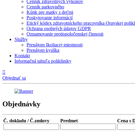
Cenník zdravotných výkonov
Cenník parkovného
Kútik pre matky s deťmi
Poskytovanie informácií
Etický kódex zdravotníckeho pracovníka Oravskej polik
Ochrana osobných údajov GDPR
Oznamovanie protispoločenskej činnosti
Služby
Prenájom školiacej miestnosti
Prenájom kyslíka
Kontakt
Informačná tabuľa polikliniky

Objednať sa
Objednávky
Č. dokladu / Č.zmluvy
Predmet
Cena s 