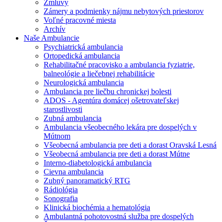
Zmluvy
Zámery a podmienky nájmu nebytových priestorov
Voľné pracovné miesta
Archív
Naše Ambulancie
Psychiatrická ambulancia
Ortopedická ambulancia
Rehabilitačné pracovisko a ambulancia fyziatrie,
balneológie a liečebnej rehabilitácie
Neurologická ambulancia
Ambulancia pre liečbu chronickej bolesti
ADOS - Agentúra domácej ošetrovateľskej
starostlivosti
Zubná ambulancia
Ambulancia všeobecného lekára pre dospelých v
Mútnom
Všeobecná ambulancia pre deti a dorast Oravská Lesná
Všeobecná ambulancia pre deti a dorast Mútne
Interno-diabetologická ambulancia
Cievna ambulancia
Zubný panoramatický RTG
Rádiológia
Sonografia
Klinická biochémia a hematológia
Ambulantná pohotovostná služba pre dospelých