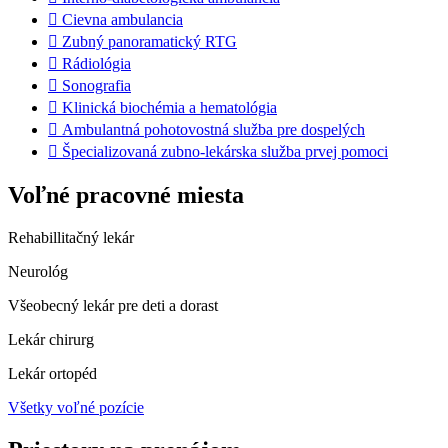
 Cievna ambulancia
 Zubný panoramatický RTG
 Rádiológia
 Sonografia
 Klinická biochémia a hematológia
 Ambulantná pohotovostná služba pre dospelých
 Špecializovaná zubno-lekárska služba prvej pomoci
Voľné pracovné miesta
Rehabillitačný lekár
Neurológ
Všeobecný lekár pre deti a dorast
Lekár chirurg
Lekár ortopéd
Všetky voľné pozície