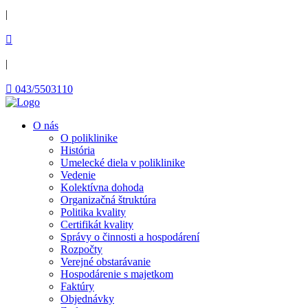
|

|
 043/5503110
O nás
O poliklinike
História
Umelecké diela v poliklinike
Vedenie
Kolektívna dohoda
Organizačná štruktúra
Politika kvality
Certifikát kvality
Správy o činnosti a hospodárení
Rozpočty
Verejné obstarávanie
Hospodárenie s majetkom
Faktúry
Objednávky