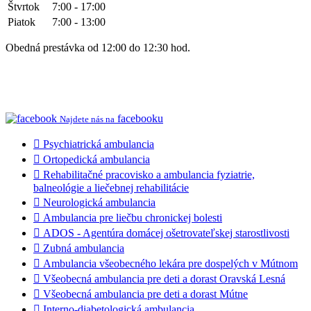
Štvrtok
7:00 - 17:00
Piatok
7:00 - 13:00
Obedná prestávka od 12:00 do 12:30 hod.
facebooku
Najdete nás na
 Psychiatrická ambulancia
 Ortopedická ambulancia
 Rehabilitačné pracovisko a ambulancia fyziatrie,
balneológie a liečebnej rehabilitácie
 Neurologická ambulancia
 Ambulancia pre liečbu chronickej bolesti
 ADOS - Agentúra domácej ošetrovateľskej starostlivosti
 Zubná ambulancia
 Ambulancia všeobecného lekára pre dospelých v Mútnom
 Všeobecná ambulancia pre deti a dorast Oravská Lesná
 Všeobecná ambulancia pre deti a dorast Mútne
 Interno-diabetologická ambulancia