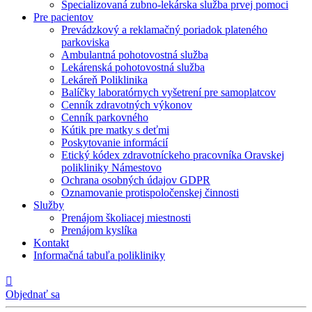
Špecializovaná zubno-lekárska služba prvej pomoci
Pre pacientov
Prevádzkový a reklamačný poriadok plateného
parkoviska
Ambulantná pohotovostná služba
Lekárenská pohotovostná služba
Lekáreň Poliklinika
Balíčky laboratórnych vyšetrení pre samoplatcov
Cenník zdravotných výkonov
Cenník parkovného
Kútik pre matky s deťmi
Poskytovanie informácií
Etický kódex zdravotníckeho pracovníka Oravskej
polikliniky Námestovo
Ochrana osobných údajov GDPR
Oznamovanie protispoločenskej činnosti
Služby
Prenájom školiacej miestnosti
Prenájom kyslíka
Kontakt
Informačná tabuľa polikliniky

Objednať sa